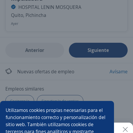
HOSPITAL LENIN MOSQUERA
Quito, Pichincha
Ayer
Anterior
Siguiente
Nuevas ofertas de empleo
Avísame
Empleos similares
Cocinero/a
Ejecutivo/a de ventas
Utilizamos cookies propias necesarias para el
Asesor/a telefónico
Técnico/a instalador
funcionamiento correcto y personalización del
sitio web. También utilizamos cookies de
Auxiliar administrativo/a
Ejecutivo/a comercial
terceros para fines analíticos y mostrarte