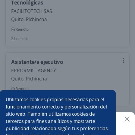
Tecnológicas
FACILITOTECH SAS
Quito, Pichincha
Remoto
21 de julio
Asistente/a ejecutivo
ERRORMKT AGENCY
Quito, Pichincha
Remoto
Más de 30 días
Utilizamos cookies propias necesarias para el
funcionamiento correcto y personalización del
sitio web. También utilizamos cookies de
Nuevas ofertas de empleo
Avísame
terceros para fines analíticos y mostrarte
publicidad relacionada según tus preferencias.
Buscar es más fácil en la app