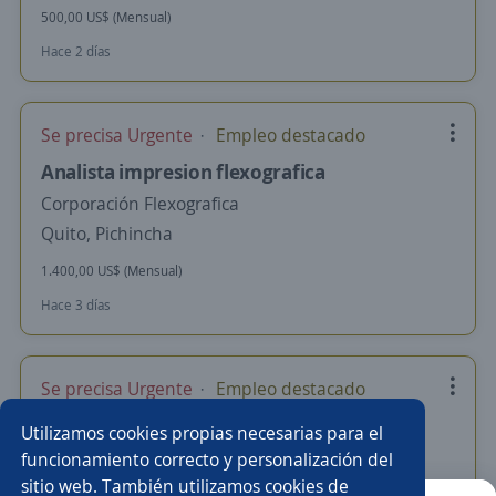
500,00 US$ (Mensual)
Hace 2 días
Se precisa Urgente
Empleo destacado
Analista impresion flexografica
Corporación Flexografica
Quito, Pichincha
1.400,00 US$ (Mensual)
Hace 3 días
Se precisa Urgente
Empleo destacado
Asesor experto en Cobranza Financiera
Utilizamos cookies propias necesarias para el
Importante empresa del sector
funcionamiento correcto y personalización del
sitio web. También utilizamos cookies de
Quito, Pichincha