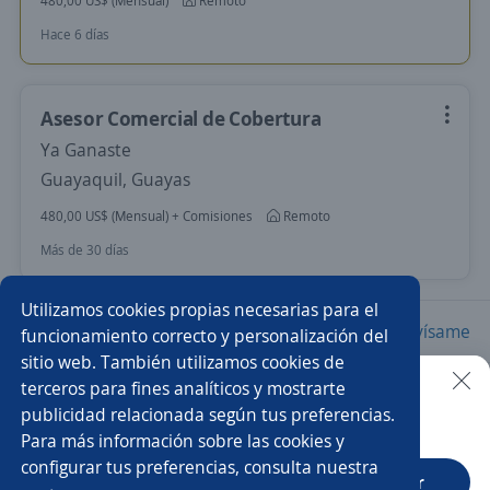
480,00 US$ (Mensual)
Remoto
Hace 6 días
Asesor Comercial de Cobertura
Ya Ganaste
Guayaquil, Guayas
480,00 US$ (Mensual) + Comisiones
Remoto
Más de 30 días
Utilizamos cookies propias necesarias para el
Nuevas ofertas de empleo
Avísame
funcionamiento correcto y personalización del
sitio web. También utilizamos cookies de
terceros para fines analíticos y mostrarte
Empleos similares
publicidad relacionada según tus preferencias.
Buscar es más fácil en la app
Para más información sobre las cookies y
Asesor/a telefónico
Asesor comisionista
configurar tus preferencias, consulta nuestra
CT App
Abrir