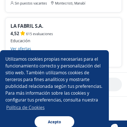
Sin puestos vacantes
Montecristi, Manabí
LA FABRIL S.A.
4,52
615 evaluaciones
Educación
Ver ofertas
Sin puestos vacantes
Montecristi, Manabí
Utilizamos cookies propias necesarias para el
funcionamiento correcto y personalización del
sitio web. También utilizamos cookies de
terceros para fines analíticos y mostrarte
Anterior
Siguiente
publicidad relacionada según tus preferencias.
Para más información sobre las cookies y
configurar tus preferencias, consulta nuestra
Copyright 2014 - 2026 DGNET LTD.
Política de Cookies
Aviso legal
/
privacidad
Acepto