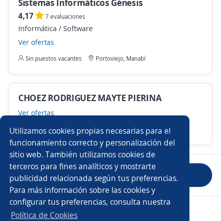
Sistemas Informáticos Génesis
4,17
7 evaluaciones
Informática / Software
Ver ofertas
Sin puestos vacantes
Portoviejo, Manabí
CHOEZ RODRIGUEZ MAYTE PIERINA
Ver ofertas
1 puesto vacante
Manta, Manabí
Utilizamos cookies propias necesarias para el
funcionamiento correcto y personalización del
sitio web. También utilizamos cookies de
terceros para fines analíticos y mostrarte
Anterior
Siguiente
publicidad relacionada según tus preferencias.
Para más información sobre las cookies y
configurar tus preferencias, consulta nuestra
Copyright 2014 - 2026 DGNET LTD.
Política de Cookies