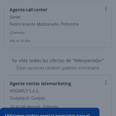
Agente call center
Serlet
Pedro Vicente Maldonado, Pichincha
Remoto
Más de 30 días
Ya viste todas las ofertas de "teleoperador"
Estas opciones también podrían interesarte
Agente ventas telemarketing
HOGARLY S.A.S.
Guayaquil, Guayas
700,00 US$ (Mensual)
Remoto
Más de 30 días
Utilizamos cookies propias necesarias para el