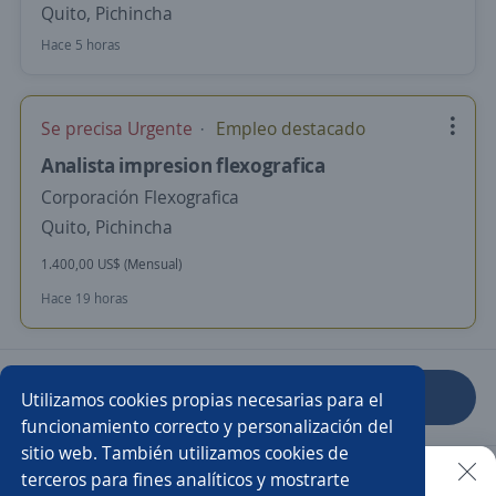
Quito, Pichincha
Hace 5 horas
Se precisa Urgente
Empleo destacado
Analista impresion flexografica
Corporación Flexografica
Quito, Pichincha
1.400,00 US$ (Mensual)
Hace 19 horas
Anterior
Siguiente
Utilizamos cookies propias necesarias para el
funcionamiento correcto y personalización del
sitio web. También utilizamos cookies de
Nuevas ofertas de empleo
Avísame
terceros para fines analíticos y mostrarte