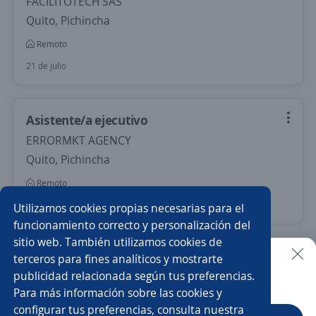
FACILITOTECH SAS
Quito, Pichincha
Remoto
21 de julio
Asistente/a ejecutivo
ERRORMKT AGENCY
Quito, Pichincha
Remoto
Más de 30 días
Utilizamos cookies propias necesarias para el
funcionamiento correcto y personalización del
sitio web. También utilizamos cookies de
Nuevas ofertas de empleo
Avísame
terceros para fines analíticos y mostrarte
publicidad relacionada según tus preferencias.
Buscar es más fácil en la app
Para más información sobre las cookies y
Empleos similares
configurar tus preferencias, consulta nuestra