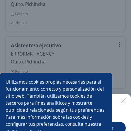
Quito, Pichincha
Remoto
21 de julio
Asistente/a ejecutivo
ERRORMKT AGENCY
Quito, Pichincha
Remoto
Más de 30 días
Utilizamos cookies propias necesarias para el
funcionamiento correcto y personalización del
sitio web. También utilizamos cookies de
Nuevas ofertas de empleo
Avísame
terceros para fines analíticos y mostrarte
publicidad relacionada según tus preferencias.
Buscar es más fácil en la app
Para más información sobre las cookies y
Empleos similares
configurar tus preferencias, consulta nuestra
CT App
Abrir