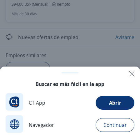
394,00 US$ (Mensual)
Remoto
Más de 30 días
Nuevas ofertas de empleo
Avísame
Empleos similares
Cajero/a vendedor
Buscar es más fácil en la app
CT App
Abrir
Navegador
Continuar
Buscar
Postulaciones
Avisos
Favoritos
Menú