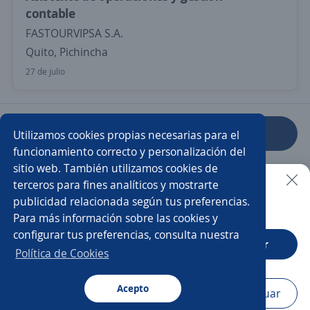
contable
FASTOURVIPSA S.A.
Quito, Pichincha
27 de julio
Anterior
Siguiente
Utilizamos cookies propias necesarias para el
funcionamiento correcto y personalización del
sitio web. También utilizamos cookies de
Nuevas ofertas de empleo
Avísame
terceros para fines analíticos y mostrarte
publicidad relacionada según tus preferencias.
Buscar es más fácil en la app
Para más información sobre las cookies y
Empleos similares
configurar tus preferencias, consulta nuestra
CT App
Abrir
Auxiliar contable
Asistente/a contable
Política de Cookies
Auxiliar contable y administrativo
Acepto
Navegador
Continuar