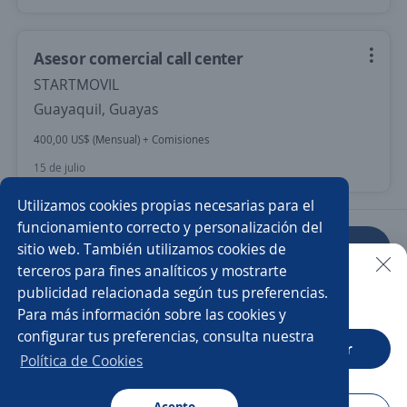
Asesor comercial call center
STARTMOVIL
Guayaquil, Guayas
400,00 US$ (Mensual) + Comisiones
15 de julio
Utilizamos cookies propias necesarias para el
funcionamiento correcto y personalización del
sitio web. También utilizamos cookies de
Anterior
Siguiente
terceros para fines analíticos y mostrarte
publicidad relacionada según tus preferencias.
Buscar es más fácil en la app
Para más información sobre las cookies y
Nuevas ofertas de empleo
Avísame
configurar tus preferencias, consulta nuestra
CT App
Abrir
Política de Cookies
Empleos similares
Asesor/a comercial
Acepto