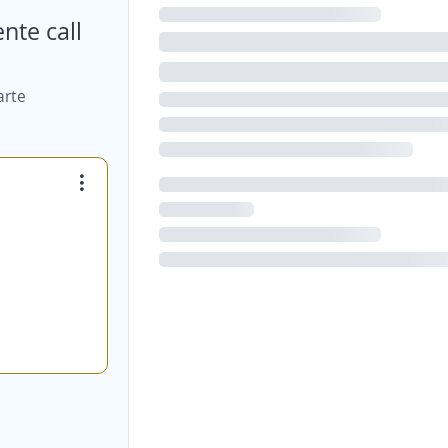
nte call
arte