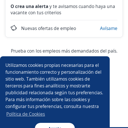
O crea una alerta
y te avisamos cuando haya una
vacante con tus criterios
Nuevas ofertas de empleo
Avísame
Prueba con los empleos más demandados del país.
Utilizamos cookies propias necesarias para el
Asesor/a comercial
Ejecutivo/a comercial
funcionamiento correcto y personalización del
sitio web. También utilizamos cookies de
Asistente/a contable
Vendedor/a
terceros para fines analíticos y mostrarte
publicidad relacionada según tus preferencias.
Asesor/a de ventas
Auxiliar contable
Para más información sobre las cookies y
configurar tus preferencias, consulta nuestra
Gerente comercial
Bodeguero/a
Política de Cookies
Ejecutivo/a de ventas
Agente de ventas