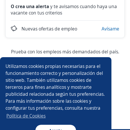
O crea una alerta
y te avisamos cuando haya una
vacante con tus criterios
Nuevas ofertas de empleo
Avísame
Prueba con los empleos más demandados del país.
Utilizamos cookies propias necesarias para el
Asesor/a comercial
Ejecutivo/a comercial
funcionamiento correcto y personalización del
sitio web. También utilizamos cookies de
Asistente/a contable
Vendedor/a
terceros para fines analíticos y mostrarte
publicidad relacionada según tus preferencias.
Asesor/a de ventas
Auxiliar contable
Para más información sobre las cookies y
configurar tus preferencias, consulta nuestra
Gerente comercial
Bodeguero/a
Política de Cookies
Ejecutivo/a de ventas
Agente de ventas