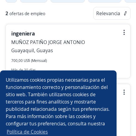
2
Relevancia
ofertas de empleo
ingeniera
MUÑOZ PATIÑO JORGE ANTONIO
Guayaquil, Guayas
700,00 US$ (Mensual)
Más de 30 días
Utilizamos cookies propias necesarias para el
funcionamiento correcto y personalización del
Recepcionista asistente administrativo
sitio web. También utilizamos cookies de
terceros para fines analíticos y mostrarte
MUÑOZ PATIÑO JORGE ANTONIO
publicidad relacionada según tus preferencias.
Guayaquil, Guayas
Para más información sobre las cookies y
450,00 US$ (Mensual)
configurar tus preferencias, consulta nuestra
Más de 30 días
Política de Cookies