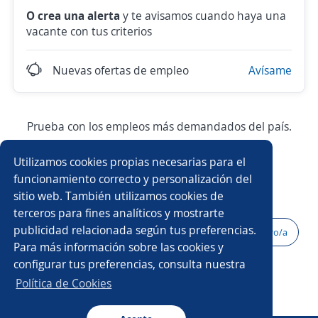
O crea una alerta
y te avisamos cuando haya una
vacante con tus criterios
Nuevas ofertas de empleo
Avísame
Prueba con los empleos más demandados del país.
Utilizamos cookies propias necesarias para el
Asesor/a comercial
Ejecutivo/a comercial
funcionamiento correcto y personalización del
sitio web. También utilizamos cookies de
Asistente/a contable
Vendedor/a
terceros para fines analíticos y mostrarte
publicidad relacionada según tus preferencias.
Asesor/a de ventas
Auxiliar contable
Bodeguero/a
Para más información sobre las cookies y
configurar tus preferencias, consulta nuestra
Ejecutivo/a de ventas
Agente de ventas
Política de Cookies
Gerente comercial