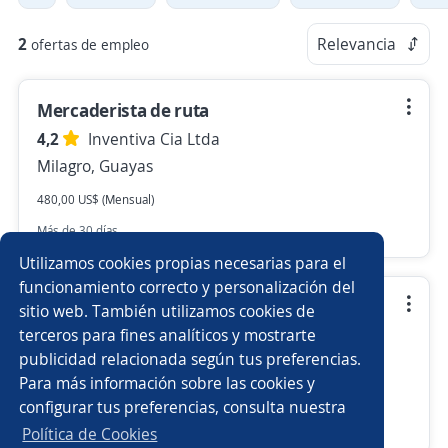
2
Relevancia
ofertas de empleo
Mercaderista de ruta
4,2
Inventiva Cia Ltda
Milagro, Guayas
480,00 US$ (Mensual)
Más de 30 días
Utilizamos cookies propias necesarias para el
funcionamiento correcto y personalización del
Supervisor operaciones
sitio web. También utilizamos cookies de
terceros para fines analíticos y mostrarte
4,2
Inventiva Cia Ltda
publicidad relacionada según tus preferencias.
Portoviejo, Manabí
Para más información sobre las cookies y
550,00 US$ (Mensual)
configurar tus preferencias, consulta nuestra
Más de 30 días
Política de Cookies