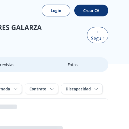
Login
Crear CV
RES GALARZA
+
Seguir
revistas
Fotos
rnada
Contrato
Discapacidad