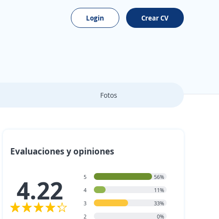
Login
Crear CV
Fotos
Evaluaciones y opiniones
5
56%
4.22
4
11%
3
33%
2
0%