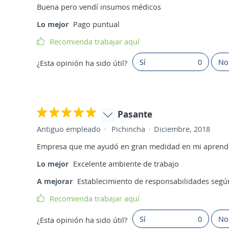
Buena pero vendí insumos médicos
Lo mejor
Pago puntual
Recomienda trabajar aquí
Sí
0
No
¿Esta opinión ha sido útil?
Pasante
Antiguo empleado
Pichincha
Diciembre, 2018
Empresa que me ayudó en gran medidad en mi aprendi
Lo mejor
Excelente ambiente de trabajo
A mejorar
Establecimiento de responsabilidades segú
Recomienda trabajar aquí
Sí
0
No
¿Esta opinión ha sido útil?