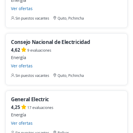
Energía
Ver ofertas
Sin puestos vacantes
Quito, Pichincha
Consejo Nacional de Electricidad
4,62
9 evaluaciones
Energía
Ver ofertas
Sin puestos vacantes
Quito, Pichincha
General Electric
4,25
17 evaluaciones
Energía
Ver ofertas
Sin puestos vacantes
Bolívar