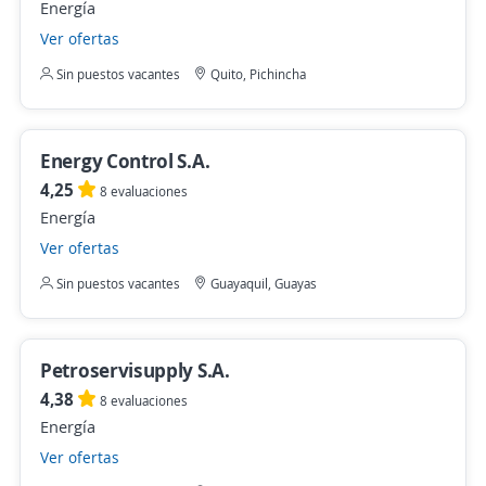
Energía
Ver ofertas
Sin puestos vacantes
Quito, Pichincha
Energy Control S.A.
4,25
8 evaluaciones
Energía
Ver ofertas
Sin puestos vacantes
Guayaquil, Guayas
Petroservisupply S.A.
4,38
8 evaluaciones
Energía
Ver ofertas