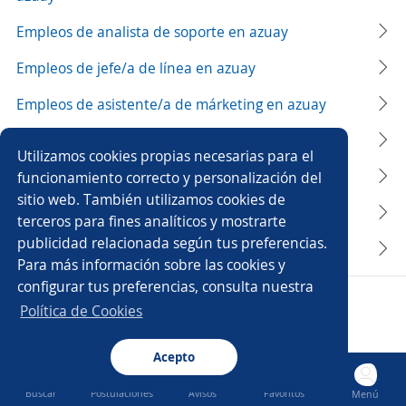
Empleos de analista de soporte en azuay
Empleos de jefe/a de línea en azuay
Empleos de asistente/a de márketing en azuay
Empleos de ventas en azuay
Utilizamos cookies propias necesarias para el
Empleos de secretaria en azuay
funcionamiento correcto y personalización del
sitio web. También utilizamos cookies de
Empleos de vendedores/as en azuay
terceros para fines analíticos y mostrarte
publicidad relacionada según tus preferencias.
Empleos de asesor de servicio en azuay
Para más información sobre las cookies y
configurar tus preferencias, consulta nuestra
Copyright 2014 - 2026 DGNET LTD.
Política de Cookies
Aviso legal
/
privacidad
Acepto
Buscar
Postulaciones
Avisos
Favoritos
Menú