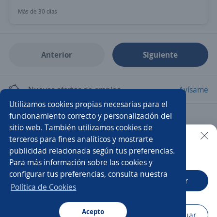
Más de 30 días
Anterior
Siguiente
Nuevas ofertas de empleo
Avísame
Utilizamos cookies propias necesarias para el
funcionamiento correcto y personalización del
Empleos similares
sitio web. También utilizamos cookies de
Asesor/a de ventas
Ejecutivo/a de ventas
terceros para fines analíticos y mostrarte
publicidad relacionada según tus preferencias.
Buscar es más fácil en la app
Para más información sobre las cookies y
Vendedor/a
Agente de ventas
configurar tus preferencias, consulta nuestra
CT App
Abrir
Ejecutivo/a comercial
Asesor/a comercial
Política de Cookies
Gerente comercial
Asesor/a comercial freelance
Acepto
Navegador
Continuar