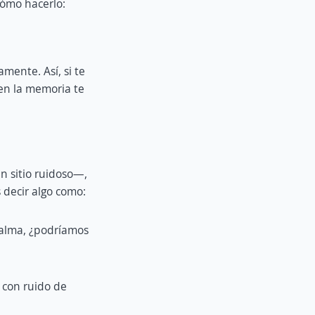
ómo hacerlo:
mente. Así, si te
 en la memoria te
n sitio ruidoso—,
 decir algo como:
calma, ¿podríamos
 con ruido de