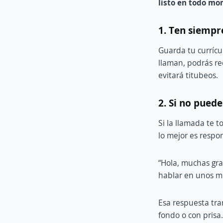
listo en todo m
1. Ten siempr
Guarda tu currícu
llaman, podrás rec
evitará titubeos.
2. Si no pued
Si la llamada te 
lo mejor es respo
“Hola, muchas gr
hablar en unos m
Esa respuesta tr
fondo o con prisa.