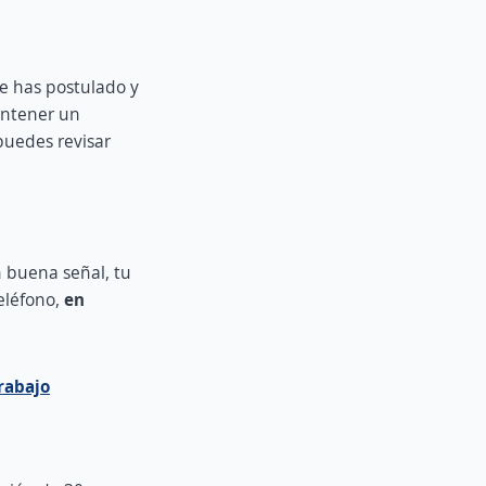
te has postulado y
antener un
puedes revisar
n buena señal, tu
teléfono,
en
rabajo