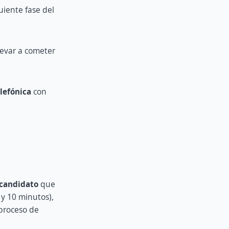
guiente fase del
levar a cometer
lefónica
con
 candidato
que
5 y 10 minutos),
 proceso de