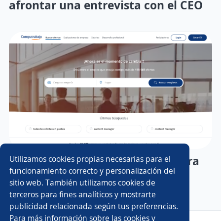
afrontar una entrevista con el CEO
Qué es un portal de empleo y para
Utilizamos cookies propias necesarias para el
funcionamiento correcto y personalización del
qué sirve
sitio web. También utilizamos cookies de
terceros para fines analíticos y mostrarte
publicidad relacionada según tus preferencias.
Para más información sobre las cookies y