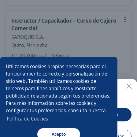
Instructor / Capacitador – Curso de Cajero
Comercial
SAROQUIS S.A.
Quito, Pichincha
394,00 US$ (Mensual)
Remoto
Más de 30 días
Utilizamos cookies propias necesarias para el
funcionamiento correcto y personalización del
sitio web. También utilizamos cookies de
Nuevas ofertas de empleo
Avísame
terceros para fines analíticos y mostrarte
publicidad relacionada según tus preferencias.
Buscar es más fácil en la app
Para más información sobre las cookies y
Empleos similares
configurar tus preferencias, consulta nuestra
CT App
Abrir
Ejecutivo/a de ventas
Gerente comercial
Política de Cookies
Ejecutivo/a comercial
Acepto
Navegador
Continuar