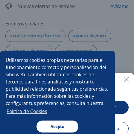
Nuevas ofertas de empleo
Avísame
Empleos similares
Asesor/a comercial freelance
Asesor/a de ventas
Ejecutivo/a de ventas
Gerente comercial
Utilizamos cookies propias necesarias para el
Asistente comercial
Asesor comisionista
funcionamiento correcto y personalización del
sitio web. También utilizamos cookies de
Asesor/a telefónico
Agente ventas telemarketing
terceros para fines analíticos y mostrarte
publicidad relacionada según tus preferencias.
Buscar es más fácil en la app
Para más información sobre las cookies y
Vendedor/a
Cajero/a vendedor
configurar tus preferencias, consulta nuestra
CT App
Abrir
Asistente de ventas
Asesor/a comercial
Política de Cookies
Agente de ventas
Ejecutivo/a comercial
Acepto
Navegador
Continuar