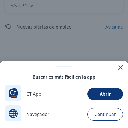
Más de 30 días
Nuevas ofertas de empleo
Avísame
Buscar es más fácil en la app
CT App
Abrir
Navegador
Continuar
Buscar
Postulaciones
Avisos
Favoritos
Menú