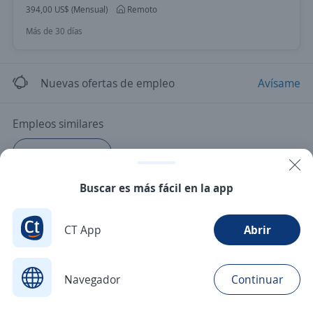
394,00 US$ (Mensual)
Remoto
Más de 30 días
Nuevas ofertas de empleo
Avísame
Empleos similares
Cajero/a vendedor
Buscar es más fácil en la app
CT App
Abrir
Navegador
Continuar
Buscar
Postulaciones
Avisos
Favoritos
Menú