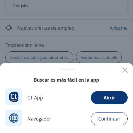
13 de julio
Nuevas ofertas de empleo
Avísame
Empleos similares
Auxiliar contable y administrativo
Asistente/a contable
Auxiliar contable
Buscar es más fácil en la app
CT App
Abrir
Navegador
Continuar
Buscar
Postulaciones
Avisos
Favoritos
Menú