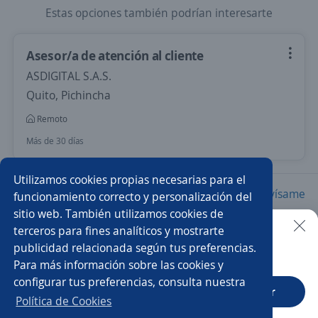
Estas opciones también podrían interesarte
Asesor/a de atención al cliente
ASDIGITAL S.A.S.
Quito, Pichincha
Remoto
Más de 30 días
Utilizamos cookies propias necesarias para el
Nuevas ofertas de empleo
Avísame
funcionamiento correcto y personalización del
sitio web. También utilizamos cookies de
terceros para fines analíticos y mostrarte
Empleos similares
publicidad relacionada según tus preferencias.
Buscar es más fácil en la app
Para más información sobre las cookies y
Asesor comisionista
Asesor/a comercial
configurar tus preferencias, consulta nuestra
CT App
Abrir
Asesor/a de ventas
Asesor/a comercial freelance
Política de Cookies