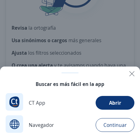
Revisa
la ortografía
Usa sinónimos o cargos
más generales
Ajusta
los filtros seleccionados
O crea una alerta
y te avisamos cuando haya una
vacante con tus criterios
Buscar es más fácil en la app
Nuevas ofertas de empleo
Avísame
CT App
Abrir
Navegador
Continuar
Buscar
Postulaciones
Avisos
Favoritos
Menú