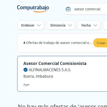
Ordenar
Distancia
Fecha
4
Ofertas de trabajo de asesor comercial en Ibarra, Imbabura
Crear 
Asesor Comercial Comisionista
ALFINALMACENES S.A.S.
Ibarra, Imbabura
Ayer
No hay más ofertas de 'asesor com