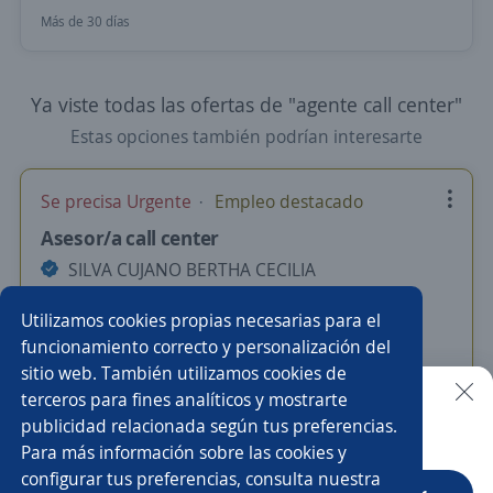
Más de 30 días
Ya viste todas las ofertas de "agente call center"
Estas opciones también podrían interesarte
Se precisa Urgente
Empleo destacado
Asesor/a call center
SILVA CUJANO BERTHA CECILIA
Quito, Pichincha
Utilizamos cookies propias necesarias para el
480,00 US$ (Mensual)
Remoto
funcionamiento correcto y personalización del
sitio web. También utilizamos cookies de
Hace 5 días
terceros para fines analíticos y mostrarte
publicidad relacionada según tus preferencias.
Buscar es más fácil en la app
Para más información sobre las cookies y
Nuevas ofertas de empleo
Avísame
configurar tus preferencias, consulta nuestra