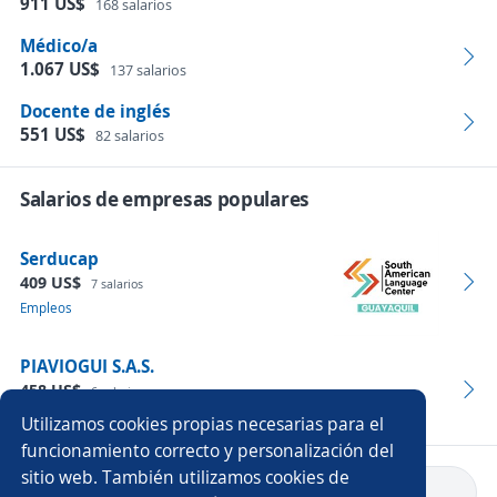
911 US$
168 salarios
Médico/a
1.067 US$
137 salarios
Docente de inglés
551 US$
82 salarios
Salarios de empresas populares
Serducap
409 US$
7 salarios
Empleos
PIAVIOGUI S.A.S.
458 US$
6 salarios
Empleos
Utilizamos cookies propias necesarias para el
funcionamiento correcto y personalización del
sitio web. También utilizamos cookies de
Volver a inicio