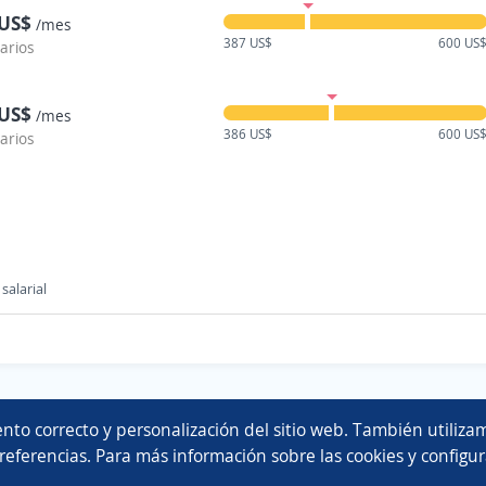
 US$
/mes
387 US$
600 US
larios
 US$
/mes
386 US$
600 US
larios
salarial
Copyright 2014 - 2026 DGNET LTD.
nto correcto y personalización del sitio web. También utilizam
Aviso legal
/
privacidad
referencias. Para más información sobre las cookies y configur