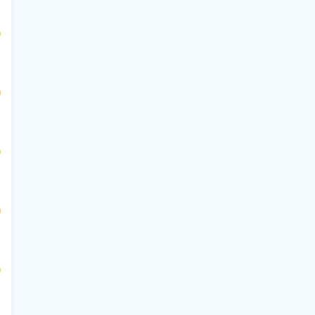
$
$
$
$
$