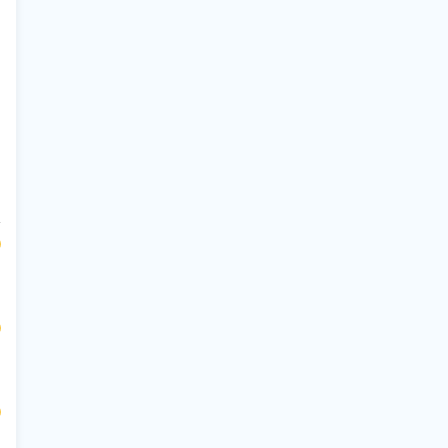
$
$
$
$