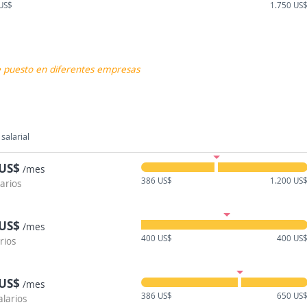
US$
1.750 US
te puesto en diferentes empresas
salarial
 US$
/mes
386 US$
1.200 US
larios
 US$
/mes
400 US$
400 US
rios
 US$
/mes
386 US$
650 US
alarios