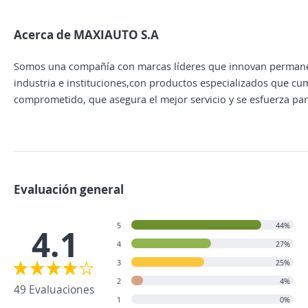
Acerca de MAXIAUTO S.A
Somos una compañía con marcas líderes que innovan permanent
industria e instituciones,con productos especializados que c
comprometido, que asegura el mejor servicio y se esfuerza par
Evaluación general
5
44%
4.1
4
27%
3
25%
2
4%
49 Evaluaciones
1
0%