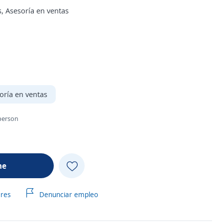
, Asesoría en ventas
oría en ventas
sperson
me
ares
Denunciar empleo