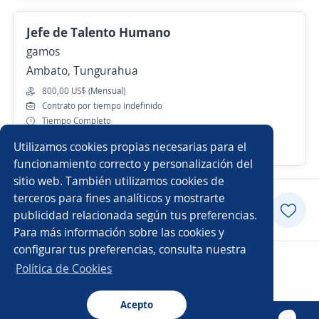
Jefe de Talento Humano
gamos
Ambato, Tungurahua
800,00 US$ (Mensual)
Contrato por tiempo indefinido
Tiempo Completo
Utilizamos cookies propias necesarias para el
Más de 30 días
funcionamiento correcto y personalización del
sitio web. También utilizamos cookies de
terceros para fines analíticos y mostrarte
Postularme
publicidad relacionada según tus preferencias.
Para más información sobre las cookies y
configurar tus preferencias, consulta nuestra
Copyright 2014 - 2026 DGNET LTD.
Política de Cookies
Aviso legal
/
privacidad
Acepto