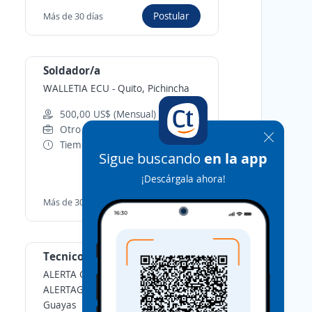
Postular
Más de 30 días
Soldador/a
WALLETIA ECU
-
Quito, Pichincha
500,00 US$ (Mensual)
Otro tipo de contrato
Tiempo Completo
Sigue buscando
en la app
¡Descárgala ahora!
Postular
Más de 30 días
Tecnico instalador de gps
ALERTA GPS ECUADOR
ALERTAGPSEC S.A.
-
Guayaquil,
Guayas