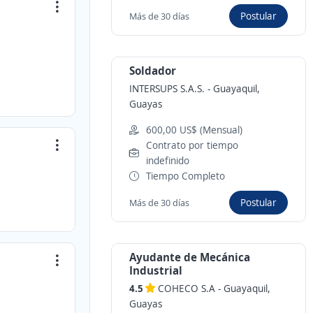
Postular
Más de 30 días
Soldador
INTERSUPS S.A.S.
-
Guayaquil,
Guayas
600,00 US$ (Mensual)
Contrato por tiempo
indefinido
Tiempo Completo
Postular
Más de 30 días
Ayudante de Mecánica
Industrial
4.5
COHECO S.A
-
Guayaquil,
Guayas