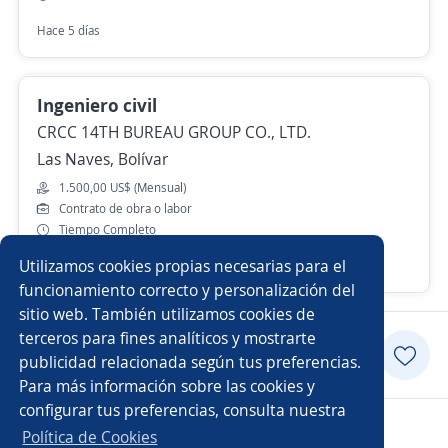
Hace 5 días
Ingeniero civil
CRCC 14TH BUREAU GROUP CO., LTD.
Las Naves, Bolívar
1.500,00 US$ (Mensual)
Contrato de obra o labor
Tiempo Completo
Utilizamos cookies propias necesarias para el
Más de 30 días
funcionamiento correcto y personalización del
sitio web. También utilizamos cookies de
terceros para fines analíticos y mostrarte
Postularme
publicidad relacionada según tus preferencias.
Para más información sobre las cookies y
configurar tus preferencias, consulta nuestra
Copyright 2014 - 2026 DGNET LTD.
Política de Cookies