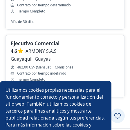
Contrato por tiempo determinado
Tiempo Completo
Más de 30 días
Ejecutivo Comercial
4.6
ARMONY S.A.S
Guayaquil, Guayas
482,00 US$ (Mensual) + Comisiones
Contrato por tiempo indefinido
Tiempo Completo
Utilizamos cookies propias necesarias para el
11 de julio
funcionamiento correcto y personalización del
sitio web. También utilizamos cookies de
terceros para fines analíticos y mostrarte
Postularme
publicidad relacionada según tus preferencias.
Para más información sobre las cookies y