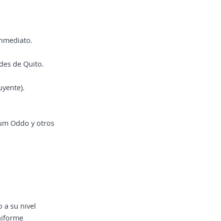
inmediato.
ades de Quito.
uyente).
ium Oddo y otros
 a su nivel
niforme