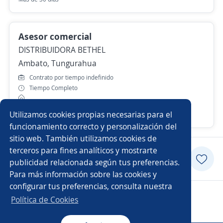
Asesor comercial
DISTRIBUIDORA BETHEL
Ambato, Tungurahua
Contrato por tiempo indefinido
Tiempo Completo
Utilizamos cookies propias necesarias para el
Más de 30 días
funcionamiento correcto y personalización del
sitio web. También utilizamos cookies de
terceros para fines analíticos y mostrarte
Postularme
publicidad relacionada según tus preferencias.
Para más información sobre las cookies y
configurar tus preferencias, consulta nuestra
Copyright 2014 - 2026 DGNET LTD.
Política de Cookies
Aviso legal
/
privacidad