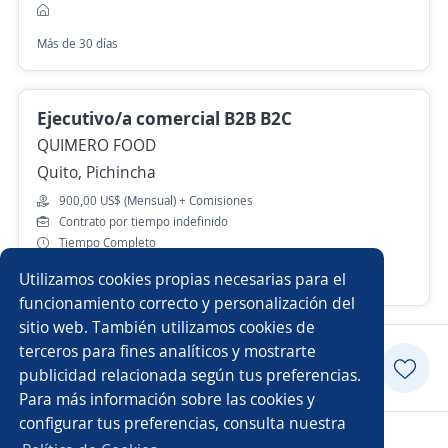
Más de 30 días
Ejecutivo/a comercial B2B B2C
QUIMERO FOOD
Quito, Pichincha
900,00 US$ (Mensual) + Comisiones
Contrato por tiempo indefinido
Tiempo Completo
Utilizamos cookies propias necesarias para el
Más de 30 días
funcionamiento correcto y personalización del
sitio web. También utilizamos cookies de
terceros para fines analíticos y mostrarte
Postularme
publicidad relacionada según tus preferencias.
Para más información sobre las cookies y
configurar tus preferencias, consulta nuestra
Copyright 2014 - 2026 DGNET LTD.