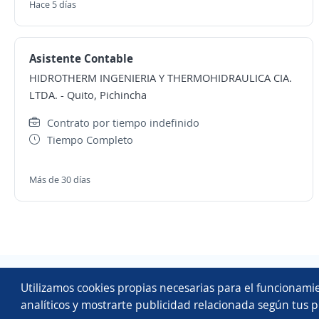
Hace 5 días
Asistente Contable
HIDROTHERM INGENIERIA Y THERMOHIDRAULICA CIA.
LTDA.
-
Quito, Pichincha
Contrato por tiempo indefinido
Tiempo Completo
Más de 30 días
Utilizamos cookies propias necesarias para el funcionamie
analíticos y mostrarte publicidad relacionada según tus p