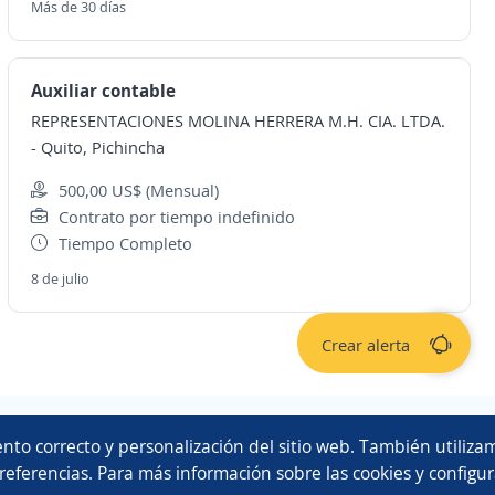
Más de 30 días
Auxiliar contable
REPRESENTACIONES MOLINA HERRERA M.H. CIA. LTDA.
-
Quito, Pichincha
500,00 US$ (Mensual)
Contrato por tiempo indefinido
Tiempo Completo
8 de julio
Crear alerta
Copyright 2014 - 2026 DGNET LTD.
nto correcto y personalización del sitio web. También utilizam
Aviso legal
/
privacidad
referencias. Para más información sobre las cookies y configur