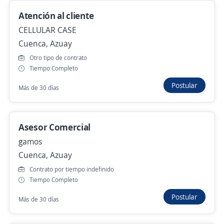
Camilo Ponce Enríquez, Azuay
Atención al cliente
750,00 US$ (Mensual)
CELLULAR CASE
Hace 7 días
Cuenca, Azuay
Otro tipo de contrato
Tiempo Completo
Agente inmobiliario
Postular
Más de 30 días
Casa Crédito
Cuenca, Azuay
Presencial y remoto
Asesor Comercial
9 de julio
gamos
Cuenca, Azuay
Contrato por tiempo indefinido
Asesor Comercial Campo
Tiempo Completo
4,5
DATAFAST S.A.
Postular
Más de 30 días
Cuenca, Azuay
Más de 30 días