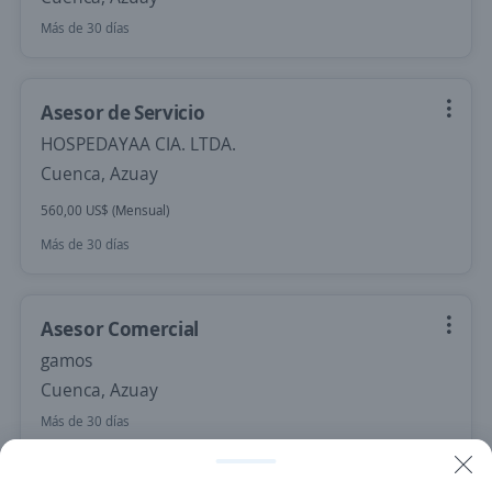
Más de 30 días
Asesor de Servicio
HOSPEDAYAA CIA. LTDA.
Cuenca, Azuay
560,00 US$ (Mensual)
Más de 30 días
Asesor Comercial
gamos
Cuenca, Azuay
Más de 30 días