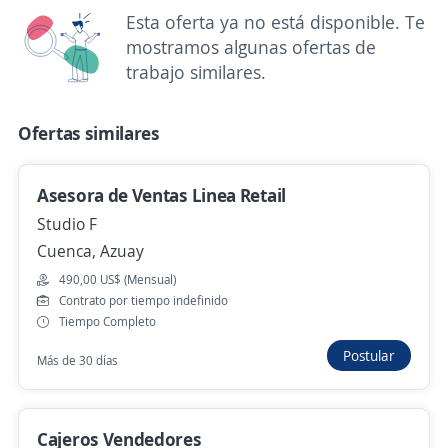
No hay más ofertas de 'asesor de ventas' en
Esta oferta ya no está disponible. Te
Azuay
mostramos algunas ofertas de
Mira estas oportunidades de trabajo remoto de 'asesor
trabajo similares.
de ventas' en todo el país
Ofertas similares
Asesor Comercial de Cobertura
Ya Ganaste
Asesora de Ventas Linea Retail
Guayaquil, Guayas
Studio F
480,00 US$ (Mensual) + Comisiones
Remoto
Cuenca, Azuay
Más de 30 días
490,00 US$ (Mensual)
Contrato por tiempo indefinido
Tiempo Completo
Se precisa Urgente
Empleo destacado
Postular
Más de 30 días
Asesor/a call center
SILVA CUJANO BERTHA CECILIA
Quito, Pichincha
Cajeros Vendedores