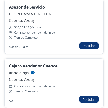
Asesor de Servicio
HOSPEDAYAA CIA. LTDA.
Asesor(a) Comercial
Cuenca, Azuay
ISHOPPING ECUADOR
560,00 US$ (Mensual)
Cuenca, Azuay
Contrato por tiempo indefinido
Tiempo Completo
477,00 US$ (Mensual)
Postular
Más de 30 días
Más de 30 días
Ejecutivo de Ventas para nuestra línea de
Cajero Vendedor Cuenca
Gastroenterología y Urología
ar-holdings
Medical Prime
Cuenca, Azuay
Cuenca, Azuay
Contrato por tiempo indefinido
Más de 30 días
Tiempo Completo
Postular
Ayer