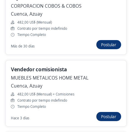
480,00 US$ (Mensual)
CORPORACION COBOS & COBOS
Remoto
Cuenca, Azuay
Hace 7 días
482,00 US$ (Mensual)
Contrato por tiempo indefinido
Tiempo Completo
Asesor comisionista
Postular
HARMONY FLOWERS
Más de 30 días
Quito, Pichincha
480,00 US$ (Mensual)
Remoto
Vendedor comisionista
24 de julio
MUEBLES METALICOS HOME METAL
Cuenca, Azuay
Ya viste todas las ofertas de "asesor de ventas"
482,00 US$ (Mensual) + Comisiones
Contrato por tiempo indefinido
Estas opciones también podrían interesarte
Tiempo Completo
Postular
Hace 3 días
Analista comercial
MEGAFER SA