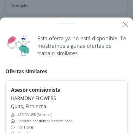
24 de julio
Ya viste todas las ofertas de "asesor comisionista"
Estas opciones también podrían interesarte
Esta oferta ya no está disponible. Te
mostramos algunas ofertas de
trabajo similares.
Se precisa Urgente
Empleo destacado
Asesor/a call center
Ofertas similares
SILVA CUJANO BERTHA CECILIA
Quito, Pichincha
Asesor comisionista
480,00 US$ (Mensual)
Remoto
HARMONY FLOWERS
Hace 5 días
Quito, Pichincha
480,00 US$ (Mensual)
Contrato por tiempo determinado
Asesor Comercial de Cobertura
Por Horas
Ya Ganaste