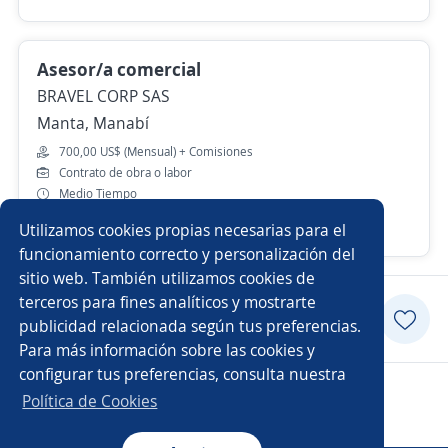
Asesor/a comercial
BRAVEL CORP SAS
Manta, Manabí
700,00 US$ (Mensual) + Comisiones
Contrato de obra o labor
Medio Tiempo
Utilizamos cookies propias necesarias para el
28 de julio
funcionamiento correcto y personalización del
sitio web. También utilizamos cookies de
terceros para fines analíticos y mostrarte
Postularme
publicidad relacionada según tus preferencias.
Para más información sobre las cookies y
configurar tus preferencias, consulta nuestra
Copyright 2014 - 2026 DGNET LTD.
Política de Cookies
Aviso legal
/
privacidad