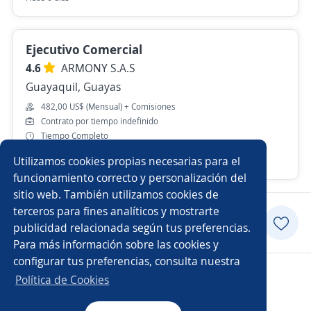
Ejecutivo Comercial
4.6
ARMONY S.A.S
Guayaquil, Guayas
482,00 US$ (Mensual) + Comisiones
Contrato por tiempo indefinido
Tiempo Completo
Utilizamos cookies propias necesarias para el
11 de julio
funcionamiento correcto y personalización del
sitio web. También utilizamos cookies de
terceros para fines analíticos y mostrarte
Postularme
publicidad relacionada según tus preferencias.
Para más información sobre las cookies y
configurar tus preferencias, consulta nuestra
Copyright 2014 - 2026 DGNET LTD.
Política de Cookies
Aviso legal
/
privacidad